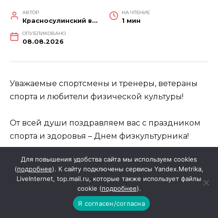
АВТОР
НА ЧТЕНИЕ
Красносулинский вестник
1 мин
ОПУБЛИКОВАНО
08.08.2026
Уважаемые спортсмены и тренеры, ветераны
спорта и любители физической культуры!
От всей души поздравляем вас с праздником
спорта и здоровья – Днем физкультурника!
Для повышения удобства сайта мы используем cookies
Сегодня физическая культура и спорт
(
подробнее
). К сайту подключены сервисы Yandex.Metrika,
являются одним из приоритетных
LiveInternet, top.mail.ru, которые также использует файлы
направлений государственной и
cookie (
подробнее
).
региональной политики. Занятия физической
Я согласен/согласна
культурой делают человека сильным,