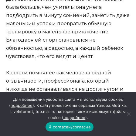
была больше, чем учитель: она умела
подбодрить в минуту сомнений, заметить даже
маленький успех и превратить обычную
тренировку в маленькое приключение.
Благодаря ей спорт становился не
обязанностью, а радостью, а каждый ребёнок
чувствовал, что его видят и ценят.
Коллеги помнят её как человека редкой
отзывчивости, профессионала, который
никогда не останавливался на достигнутом и
искренне болел за своё дело. Её жизненный
Для повышения удобства сайта мы используем cookies
путь — пример беззаветного служения
(
подробнее
). К сайту подключены сервисы Yandex.Metrika,
LiveInternet, top.mail.ru, которые также использует файлы
профессии и детям.
cookie (
подробнее
).
Я согласен/согласна
Мы всегда вспоминаем Елену Алексеевну