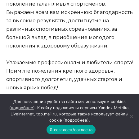
поколение талантливых спортсменов.
Выражаем всем вам искреннюю благодарность
за высокие результаты, достигнутые на
различных спортивных соревнованиях, за
большой вклад в приобщение молодого
поколения к здоровому образу жизни.
Уважаемые профессионалы и любители спорта!
Примите пожелания крепкого здоровья,
спортивного долголетия, удачных стартов и
новых ярких побед!
Для повышения удобства сайта мы используем cookies
И.С. Кирпичков, Глава Красносулинского
(
подробнее
). К сайту подключены сервисы Yandex.Metrika,
района.
LiveInternet, top.mail.ru, которые также использует файлы
cookie (
подробнее
).
Г.И. Тоткалова, председатель Собрания
Я согласен/согласна
депутатов района.