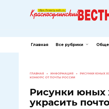
Перейти
к
содержанию
Главная
Все рубрики
Обще
ГЛАВНАЯ
»
ИНФОРМАЦИЯ
»
РИСУНКИ ЮНЫХ Х
КОНКУРС ОТ ПОЧТЫ РОССИИ
Рисунки юных 
украсить почт