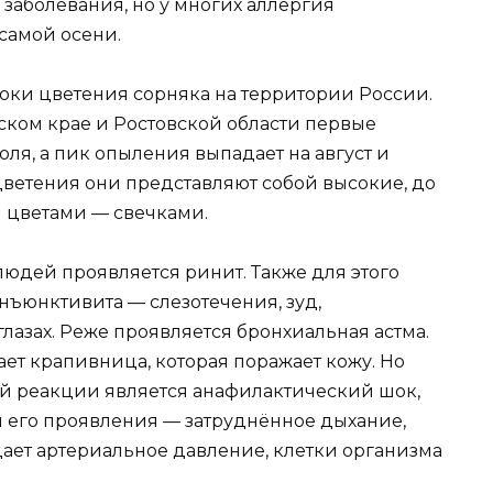
 заболевания, но у многих аллергия
самой осени.
сроки цветения сорняка на территории России.
рском крае и Ростовской области первые
ля, а пик опыления выпадает на август и
цветения они представляют собой высокие, до
и цветами — свечками.
людей проявляется ринит. Также для этого
нъюнктивита — слезотечения, зуд,
лазах. Реже проявляется бронхиальная астма.
ает крапивница, которая поражает кожу. Но
й реакции является анафилактический шок,
и его проявления — затруднённое дыхание,
падает артериальное давление, клетки организма