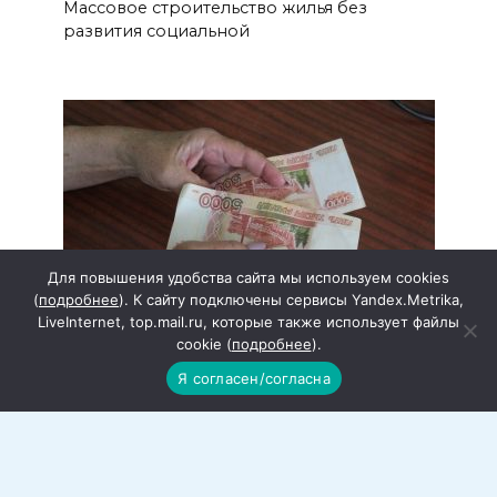
Массовое строительство жилья без
развития социальной
Для повышения удобства сайта мы используем cookies
(
подробнее
). К сайту подключены сервисы Yandex.Metrika,
LiveInternet, top.mail.ru, которые также использует файлы
cookie (
подробнее
).
В Ростовской области малый бизнес
Я согласен/согласна
получил поддержку в размере
почти 900 миллионов рублей
С начала года 278 предпринимателей
региона получили