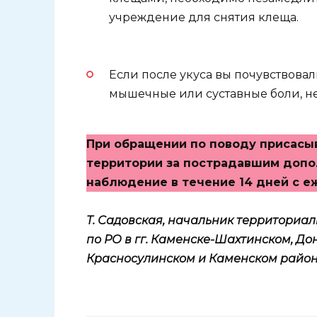
учреждение для снятия клеща.
Если после укуса вы почувствова
мышечные или суставные боли, не
При обращении по поводу присасы
территории за пострадавшим допо
наблюдение в течение 14 дней с 
Т. Садовская, начальник территориа
по РО в гг. Каменске-Шахтинском, Дон
Красносулинском и Каменском район