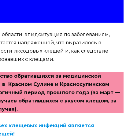
ой области эпидситуация по заболеваниям,
тается напряженной, что выразилось в
сти иксодовых клещей и, как следствие
ировавших с клещами.
чество обратившихся за медицинской
 в Красном Сулине и Красносулинском
алогичный период прошлого года (за март —
лучаев обратившихся с укусом клещом, за
лучая).
сех клещевых инфекций является
ещей!