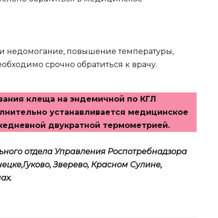
ли недомогание, повышение температуры,
обходимо срочно обратиться к врачу.
вания клеща на эндемичной по КГЛ
лнительно устанавливается медицинское
ежедневной двукратной термометрией.
льного отдела Управления Роспотребнадзора
ецке,Гуково, Зверево, Красном Сулине,
ах.