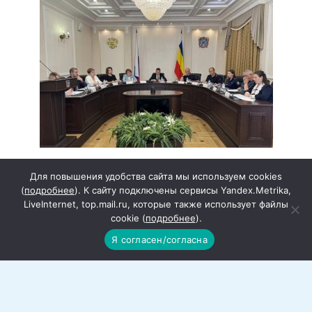
В Ростовской области могут ввести
Для повышения удобства сайта мы используем cookies
уголовную ответственность за
(
подробнее
). К сайту подключены сервисы Yandex.Metrika,
поездки детей на мототехнике
LiveInternet, top.mail.ru, которые также использует файлы
cookie (
подробнее
).
Статистика — вещь упрямая. С одной
стороны, уровень
Я согласен/согласна