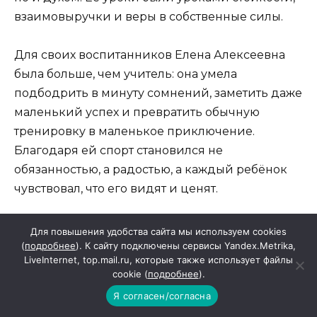
взаимовыручки и веры в собственные силы.
Для своих воспитанников Елена Алексеевна
была больше, чем учитель: она умела
подбодрить в минуту сомнений, заметить даже
маленький успех и превратить обычную
тренировку в маленькое приключение.
Благодаря ей спорт становился не
обязанностью, а радостью, а каждый ребёнок
чувствовал, что его видят и ценят.
Коллеги помнят её как человека редкой
Для повышения удобства сайта мы используем cookies
отзывчивости, профессионала, который
(
подробнее
). К сайту подключены сервисы Yandex.Metrika,
LiveInternet, top.mail.ru, которые также использует файлы
никогда не останавливался на достигнутом и
cookie (
подробнее
).
искренне болел за своё дело. Её жизненный
Я согласен/согласна
путь — пример беззаветного служения