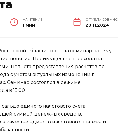
та
НА ЧТЕНИЕ
ОПУБЛИКОВАНО
1 мин
20.11.2024
стовской области провела семинар на тему:
бщие понятия. Преимущества перехода на
ми. Полнота предоставления расчетов по
года с учетом актуальных изменений в
рах. Семинар состоялся в режиме
а в 15:00.
 сальдо единого налогового счета
общей суммой денежных средств,
в качестве единого налогового платежа и
бязанности.