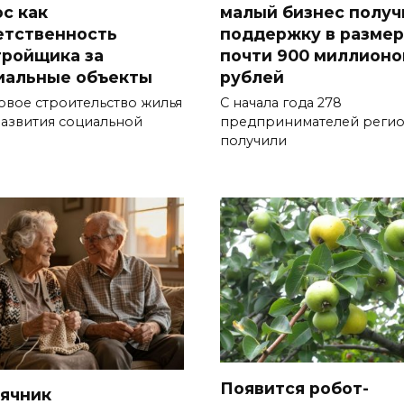
ос как
малый бизнес получ
етственность
поддержку в разме
тройщика за
почти 900 миллионо
иальные объекты
рублей
овое строительство жилья
С начала года 278
развития социальной
предпринимателей реги
получили
Появится робот-
ячник