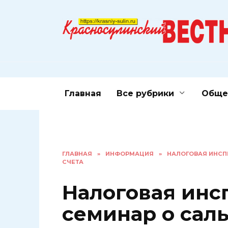
Перейти
к
содержанию
Главная
Все рубрики
Обще
ГЛАВНАЯ
»
ИНФОРМАЦИЯ
»
НАЛОГОВАЯ ИНСП
СЧЕТА
Налоговая инс
семинар о сал