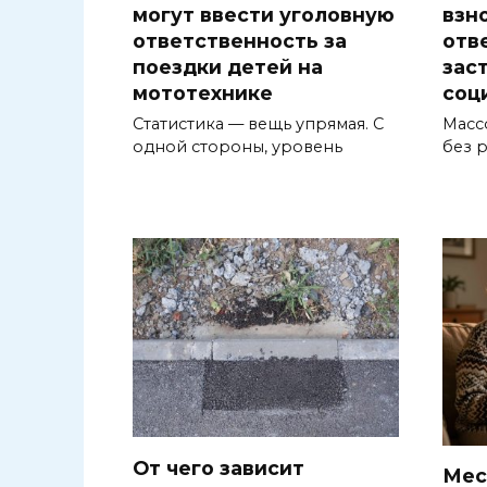
могут ввести уголовную
взн
ответственность за
отв
поездки детей на
зас
мототехнике
соц
Статистика — вещь упрямая. С
Масс
одной стороны, уровень
без 
От чего зависит
Мес