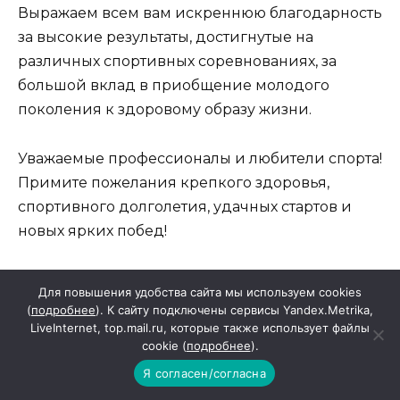
Выражаем всем вам искреннюю благодарность
за высокие результаты, достигнутые на
различных спортивных соревнованиях, за
большой вклад в приобщение молодого
поколения к здоровому образу жизни.
Уважаемые профессионалы и любители спорта!
Примите пожелания крепкого здоровья,
спортивного долголетия, удачных стартов и
новых ярких побед!
И.С. Кирпичков, Глава Красносулинского
Для повышения удобства сайта мы используем cookies
района.
(
подробнее
). К сайту подключены сервисы Yandex.Metrika,
LiveInternet, top.mail.ru, которые также использует файлы
cookie (
подробнее
).
Г.И. Тоткалова, председатель Собрания
Я согласен/согласна
депутатов района.