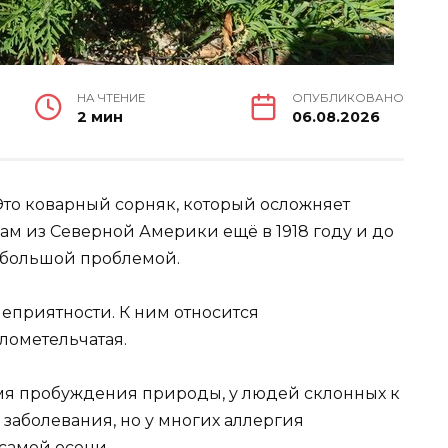
НА ЧТЕНИЕ
ОПУБЛИКОВАНО
2 мин
06.08.2026
 Это коварный сорняк, который осложняет
ам из Северной Америки ещё в 1918 году и до
я большой проблемой.
неприятности. К ним относится
лометельчатая.
емя пробуждения природы, у людей склонных к
 заболевания, но у многих аллергия
самой осени.