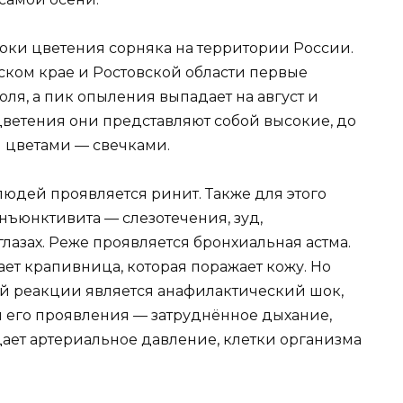
сроки цветения сорняка на территории России.
рском крае и Ростовской области первые
ля, а пик опыления выпадает на август и
цветения они представляют собой высокие, до
и цветами — свечками.
людей проявляется ринит. Также для этого
нъюнктивита — слезотечения, зуд,
лазах. Реже проявляется бронхиальная астма.
ает крапивница, которая поражает кожу. Но
й реакции является анафилактический шок,
и его проявления — затруднённое дыхание,
падает артериальное давление, клетки организма