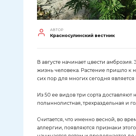
АВТОР
Красносулинский вестник
В августе начинает цвести амброзия.
жизнь человека. Растение пришло к н
сих пор для многих сегодня являетс
Из 50 ее видов три сорта доставляют 
полыннолистная, трехраздельная и го
Считается, что именно весной, во вр
аллергии, появляются признаки этого
начинается летом и продолжается до 