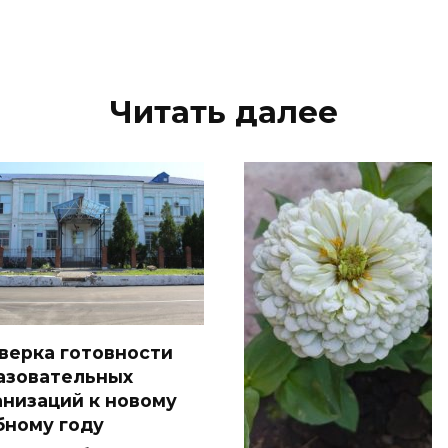
Читать далее
верка готовности
азовательных
анизаций к новому
бному году