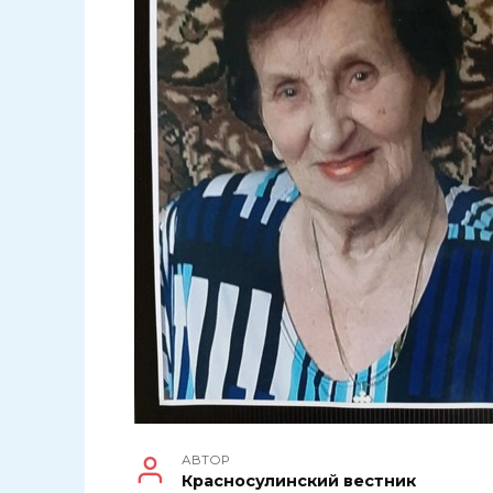
АВТОР
Красносулинский вестник