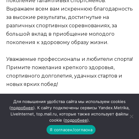
поколение талантливых спортсменов.
Выражаем всем вам искреннюю благодарность
за высокие результаты, достигнутые на
различных спортивных соревнованиях, за
большой вклад в приобщение молодого
поколения к здоровому образу жизни.
Уважаемые профессионалы и любители спорта!
Примите пожелания крепкого здоровья,
спортивного долголетия, удачных стартов и
новых ярких побед!
И.С. Кирпичков, Глава Красносулинского
Для повышения удобства сайта мы используем cookies
(
подробнее
). К сайту подключены сервисы Yandex.Metrika,
района.
LiveInternet, top.mail.ru, которые также использует файлы
cookie (
подробнее
).
Г.И. Тоткалова, председатель Собрания
Я согласен/согласна
депутатов района.