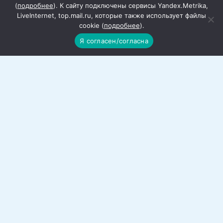
(
подробнее
). К сайту подключены сервисы Yandex.Metrika,
LiveInternet, top.mail.ru, которые также использует файлы
cookie (
подробнее
).
В Ростовской области малый бизнес
Я согласен/согласна
получил поддержку в размере
почти 900 миллионов рублей
С начала года 278 предпринимателей
региона получили