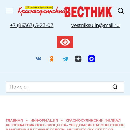
Перейти
к
содержанию
+7 (86367) 5-23-07
vestniksulin@mail.ru
Search
for:
ГЛАВНАЯ
»
ИНФОРМАЦИЯ
»
КРАСНОСУЛИНСКИЙ ФИЛИАЛ
РЕГОПЕРАТОРА ООО «ЭКОЦЕНТР» УВЕДОМЛЯЕТ АБОНЕНТОВ ОБ
ИЗМЕНЕНИИ В РЕЖИМЕ РАБОТЫ АБОНЕНТСКИХ ОТДЕЛОВ