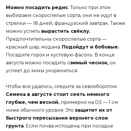
Можно посадить
редис
. Только при этом
выбираем скороспелые сорта, они не идут в
стрелки — 18 дней, французский завтрак. Также
можно успеть
вырастить свёклу.
Предпочтительны скороспелые сорта —
красный шар, модана.
Подойдут и бобовые.
Посадите горох и кустовую фасоль. В конце
августа можно посадить о
зимый чеснок,
он
успеет до зимы укорениться.
Чтобы все удалось, следите за севооборотом.
Семена в августе стоит сеять немного
глубже, чем весной,
примерно на 0,5 — 1 см
ниже обычного уровня. Это
защитит их от
быстрого пересыхания верхнего слоя
грунта
. Если почва истощена, при посадке