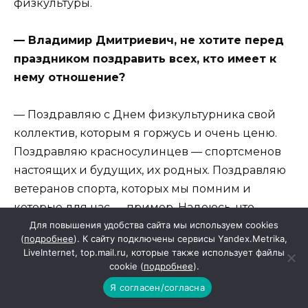
физкультуры.
— Владимир Дмитриевич, не хотите перед
праздником поздравить всех, кто имеет к
нему отношение?
— Поздравляю с Днем физкультурника свой
коллектив, которым я горжусь и очень ценю.
Поздравляю красносулинцев — спортсменов
настоящих и будущих, их родных. Поздравляю
ветеранов спорта, которых мы помним и
которые для нас — пример. Надеюсь, что
Для повышения удобства сайта мы используем cookies
молодежь, когда мы станем ветеранами, также
(
подробнее
). К сайту подключены сервисы Yandex.Metrika,
будет ценить нас и гордиться нами. Всем
LiveInternet, top.mail.ru, которые также использует файлы
здоровья, сил, удачи в делах и новых
cookie (
подробнее
).
спортивных достижений!
Я согласен/согласна