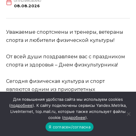
ОПУБЛИКОВАНО
08.08.2026
Уважаемые спортсмены и тренеры, ветераны
спорта и любители физической культуры!
От всей души поздравляем вас с праздником
спорта и здоровья – Днем физкультурника!
Сегодня физическая культура и спорт
являются одним из приоритетных
направлений государственной и
Для повышения удобства сайта мы используем cookies
(
подробнее
). К сайту подключены сервисы Yandex.Metrika,
региональной политики. Занятия физической
LiveInternet, top.mail.ru, которые также использует файлы
культурой делают человека сильным,
cookie (
подробнее
).
красивым, смелым, уверенным в себе,
Я согласен/согласна
формируют волю к победе и