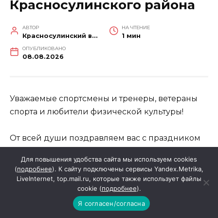
Красносулинского района
АВТОР
НА ЧТЕНИЕ
Красносулинский вестник
1 мин
ОПУБЛИКОВАНО
08.08.2026
Уважаемые спортсмены и тренеры, ветераны
спорта и любители физической культуры!
От всей души поздравляем вас с праздником
спорта и здоровья – Днем физкультурника!
Для повышения удобства сайта мы используем cookies
(
подробнее
). К сайту подключены сервисы Yandex.Metrika,
Сегодня физическая культура и спорт
LiveInternet, top.mail.ru, которые также использует файлы
cookie (
подробнее
).
являются одним из приоритетных
направлений государственной и
Я согласен/согласна
региональной политики. Занятия физической