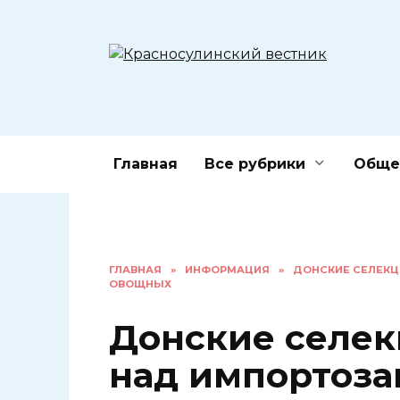
Перейти
к
содержанию
Главная
Все рубрики
Обще
ГЛАВНАЯ
»
ИНФОРМАЦИЯ
»
ДОНСКИЕ СЕЛЕК
ОВОЩНЫХ
Донские селек
над импортоз