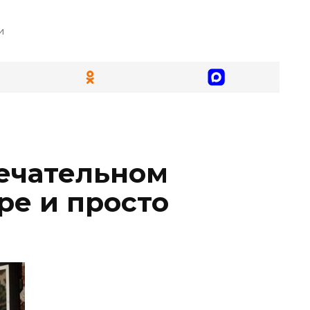
и
мечательном
ре и просто