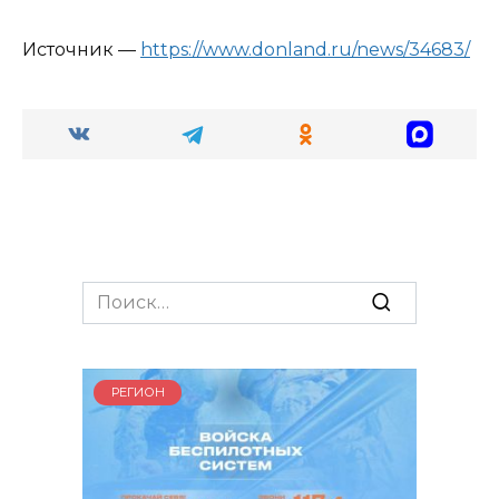
Источник —
https://www.donland.ru/news/34683/
Search
for:
РЕГИОН