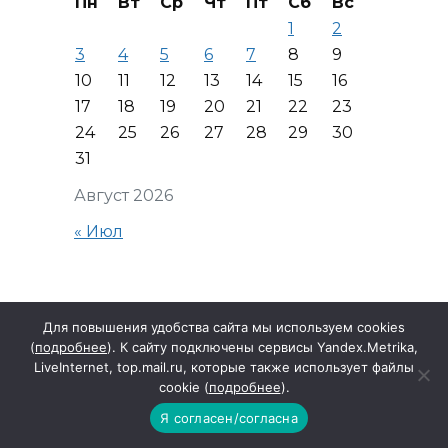
Пн
Вт
Ср
Чт
Пт
Сб
Вс
1
2
3
4
5
6
7
8
9
10
11
12
13
14
15
16
17
18
19
20
21
22
23
24
25
26
27
28
29
30
31
Август 2026
« Июл
Для повышения удобства сайта мы используем cookies
Читать далее
(
подробнее
). К сайту подключены сервисы Yandex.Metrika,
LiveInternet, top.mail.ru, которые также использует файлы
cookie (
подробнее
).
Я согласен/согласна