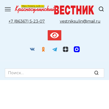
Перейти
к
содержанию
+7 (86367) 5-23-07
vestniksulin@mail.ru
Search
for: