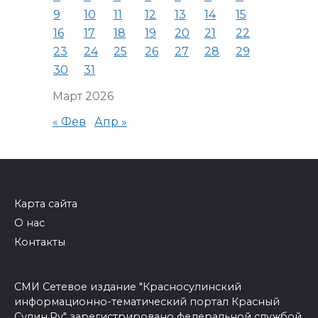
9
10
11
12
13
14
15
16
17
18
19
20
21
22
23
24
25
26
27
28
29
30
31
Март 2026
« Фев
Апр »
Карта сайта
О нас
Контакты
СМИ Сетевое издание "Красносулинский
информационно-тематический портал Красный
Сулин.Ру" зарегистрировано федеральной службой