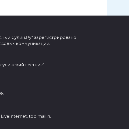
сный Сулин.Ру" зарегистрировано
ссовых коммуникаций.
сулинский вестник".
6.
veInternet, top.mail.ru