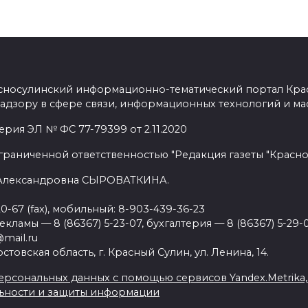
сносулинский информационно-тематический портал Кра
адзору в сфере связи, информационных технологий и ма
рия ЭЛ № ФС 77-79399 от 2.11.2020
граниченной ответственностью "Редакция газеты "Красно
 Александровна СЫРОВАТКИНА.
20-67 (fax), мобильный: 8-903-439-36-23
ламы — 8 (86367) 5-23-07, бухгалтерия — 8 (86367) 5-29-0
mail.ru
товская область, г. Красный Сулин, ул. Ленина, 14.
рсональных данных с помощью сервисов Yandex.Metrika, Li
ьности и защиты информации