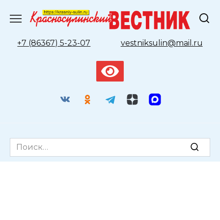
Перейти
к
содержанию
+7 (86367) 5-23-07
vestniksulin@mail.ru
Search
for: