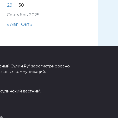
29
30
Сентябрь 2025
« Авг
Окт »
сный Сулин.Ру" зарегистрировано
ссовых коммуникаций.
сулинский вестник".
6.