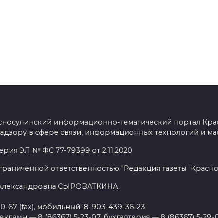
сносулинский информационно-тематический портал Кра
адзору в сфере связи, информационных технологий и ма
рия ЭЛ № ФС 77-79399 от 2.11.2020
граниченной ответственностью "Редакция газеты "Красно
 Александровна СЫРОВАТКИНА.
20-67 (fax), мобильный: 8-903-439-36-23
ламы — 8 (86367) 5-23-07, бухгалтерия — 8 (86367) 5-29-0