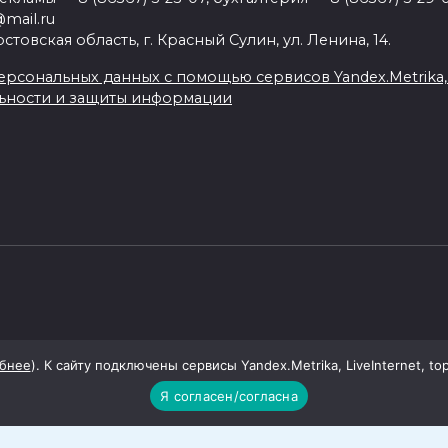
mail.ru
товская область, г. Красный Сулин, ул. Ленина, 14.
рсональных данных с помощью сервисов Yandex.Metrika, Li
ьности и защиты информации
бнее
). К сайту подключены сервисы Yandex.Metrika, LiveInternet, to
Я согласен/согласна