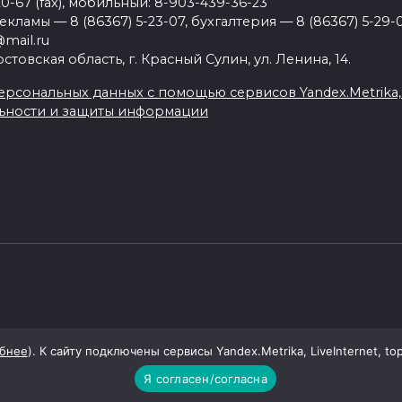
20-67 (fax), мобильный: 8-903-439-36-23
ламы — 8 (86367) 5-23-07, бухгалтерия — 8 (86367) 5-29-0
mail.ru
товская область, г. Красный Сулин, ул. Ленина, 14.
рсональных данных с помощью сервисов Yandex.Metrika, Li
ьности и защиты информации
бнее
). К сайту подключены сервисы Yandex.Metrika, LiveInternet, to
Я согласен/согласна