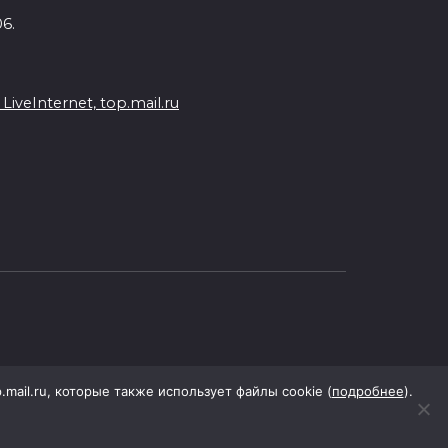
6.
veInternet, top.mail.ru
p.mail.ru, которые также использует файлы cookie (
подробнее
).