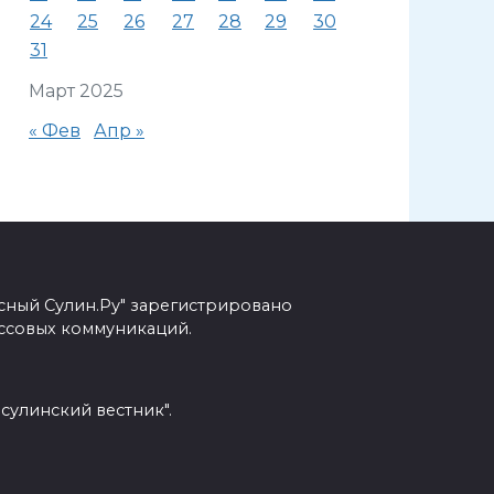
24
25
26
27
28
29
30
31
Март 2025
« Фев
Апр »
сный Сулин.Ру" зарегистрировано
ссовых коммуникаций.
сулинский вестник".