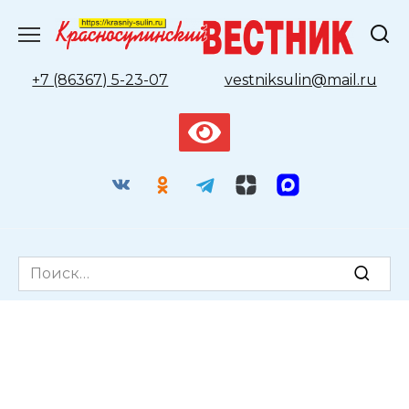
Перейти
к
содержанию
+7 (86367) 5-23-07
vestniksulin@mail.ru
Search
for: