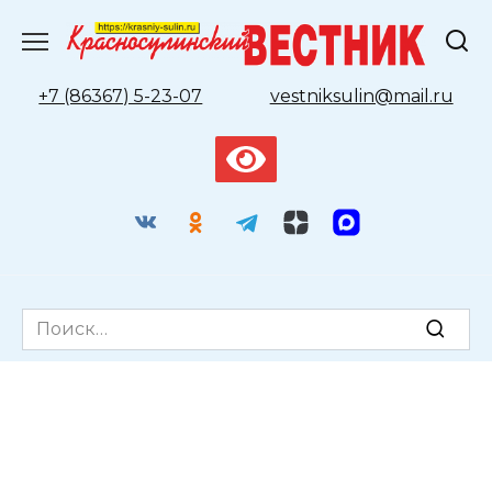
Перейти
к
содержанию
+7 (86367) 5-23-07
vestniksulin@mail.ru
Search
for: