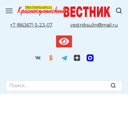
Перейти
к
содержанию
+7 (86367) 5-23-07
vestniksulin@mail.ru
Search
for: