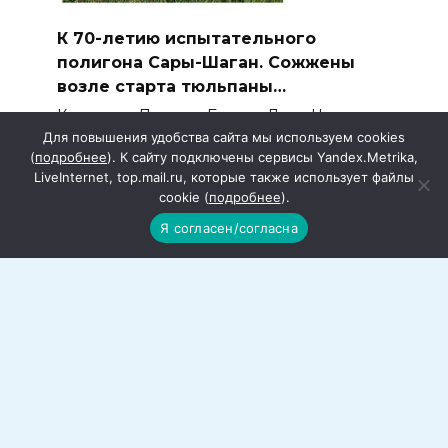
К 70-летию испытательного
полигона Сары-Шаган. Сожжены
возле старта тюльпаны…
Казахстан. Пустыня Бетпак-Дала. Начало
мая.
Для повышения удобства сайта мы используем cookies
(
подробнее
). К сайту подключены сервисы Yandex.Metrika,
LiveInternet, top.mail.ru, которые также использует файлы
cookie (
подробнее
).
Я согласен/согласна
Отдых в Ростовской области. Куда
можно поехать и что посмотреть
Лето — самое время отдохнуть. Конечно