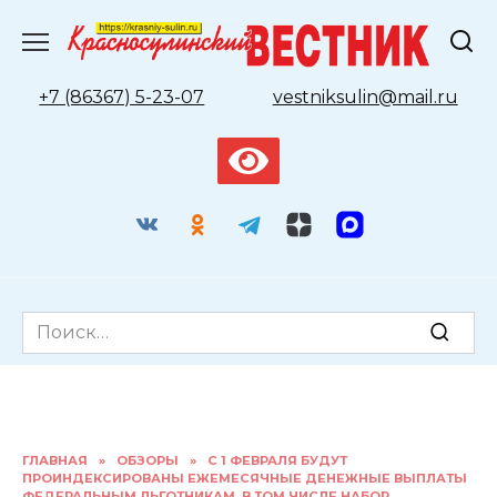
Перейти
к
содержанию
+7 (86367) 5-23-07
vestniksulin@mail.ru
Search
for:
ГЛАВНАЯ
»
ОБЗОРЫ
»
С 1 ФЕВРАЛЯ БУДУТ
ПРОИНДЕКСИРОВАНЫ ЕЖЕМЕСЯЧНЫЕ ДЕНЕЖНЫЕ ВЫПЛАТЫ
ФЕДЕРАЛЬНЫМ ЛЬГОТНИКАМ, В ТОМ ЧИСЛЕ НАБОР