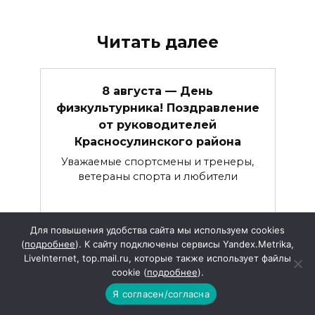
Читать далее
8 августа — День
физкультурника! Поздравление
от руководителей
Красносулинского района
Уважаемые спортсмены и тренеры,
ветераны спорта и любители
Для повышения удобства сайта мы используем cookies
(
подробнее
). К сайту подключены сервисы Yandex.Metrika,
LiveInternet, top.mail.ru, которые также использует файлы
2 августа — День
cookie (
подробнее
).
железнодорожника!
Я согласен/согласна
Поздравление от