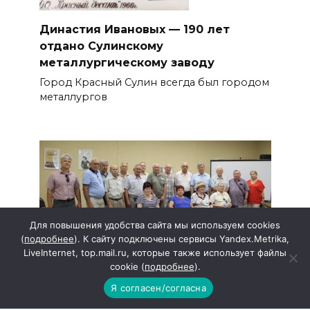
Династия Ивановых — 190 лет
отдано Сулинскому
металлургическому заводу
Город Красный Сулин всегда был городом
металлургов
Для повышения удобства сайта мы используем cookies
(
подробнее
). К сайту подключены сервисы Yandex.Metrika,
LiveInternet, top.mail.ru, которые также использует файлы
cookie (
подробнее
).
В РДК прошла встреча ко Дню
Я согласен/согласна
металлурга