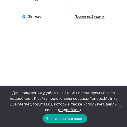
Для повышения удобства сайта мы используем cookies
(
подробнее
). К сайту подключены сервисы Yandex.Metrika,
LiveInternet, top.mail.ru, которые также использует файлы
cookie (
подробнее
).
Архив новостей
Я согласен/согласна
Пн
Вт
Ср
Чт
Пт
Сб
Вс