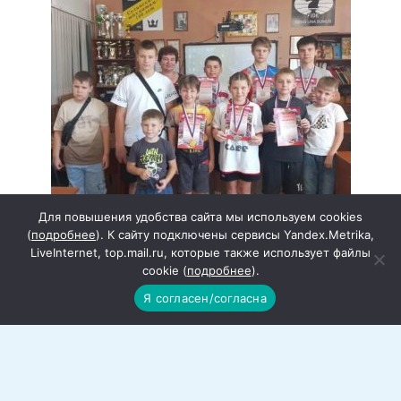
Для повышения удобства сайта мы используем cookies
(
подробнее
). К сайту подключены сервисы Yandex.Metrika,
LiveInternet, top.mail.ru, которые также использует файлы
cookie (
подробнее
).
Прошел турнир, посвященный Дню
Я согласен/согласна
шахмат
В мероприятии участвовали шахматисты
спортивной школы «Ника».