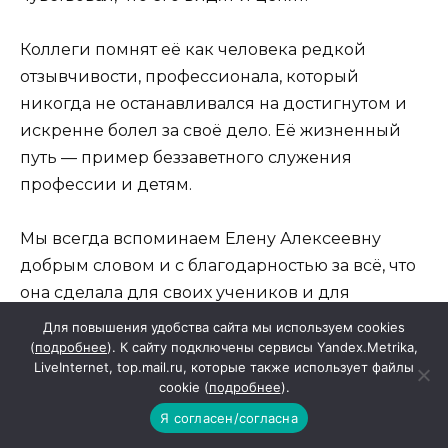
Коллеги помнят её как человека редкой
отзывчивости, профессионала, который
никогда не останавливался на достигнутом и
искренне болел за своё дело. Её жизненный
путь — пример беззаветного служения
профессии и детям.
Мы всегда вспоминаем Елену Алексеевну
добрым словом и с благодарностью за всё, что
она сделала для своих учеников и для
развития физической культуры.
Для повышения удобства сайта мы используем cookies
(
подробнее
). К сайту подключены сервисы Yandex.Metrika,
LiveInternet, top.mail.ru, которые также использует файлы
Доброту и любовь Вы оставили живым, сколько
cookie (
подробнее
).
б лет ни прошло. Любим, помним… Светлая
Я согласен/согласна
память… Коллеги и воспитанники. Фото