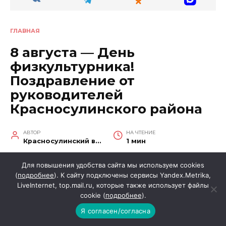
ГЛАВНАЯ
8 августа — День
физкультурника!
Поздравление от
руководителей
Красносулинского района
АВТОР
НА ЧТЕНИЕ
Красносулинский вестник
1 мин
ОПУБЛИКОВАНО
08.08.2026
Для повышения удобства сайта мы используем cookies
(
подробнее
). К сайту подключены сервисы Yandex.Metrika,
LiveInternet, top.mail.ru, которые также использует файлы
cookie (
подробнее
).
Уважаемые спортсмены и тренеры, ветераны
Я согласен/согласна
спорта и любители физической культуры!