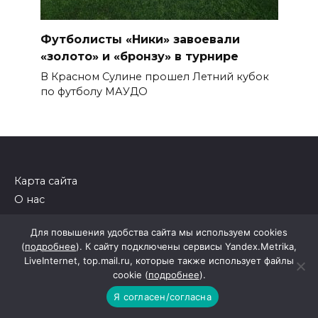
Футболисты «Ники» завоевали
«золото» и «бронзу» в турнире
В Красном Сулине прошел Летний кубок
по футболу МАУДО
Карта сайта
О нас
Контакты
Для повышения удобства сайта мы используем cookies
(
подробнее
). К сайту подключены сервисы Yandex.Metrika,
LiveInternet, top.mail.ru, которые также использует файлы
СМИ Сетевое издание "Красносулинский
cookie (
подробнее
).
информационно-тематический портал Красный
Сулин.Ру" зарегистрировано федеральной службой
Я согласен/согласна
по надзору в сфере связи, информационных