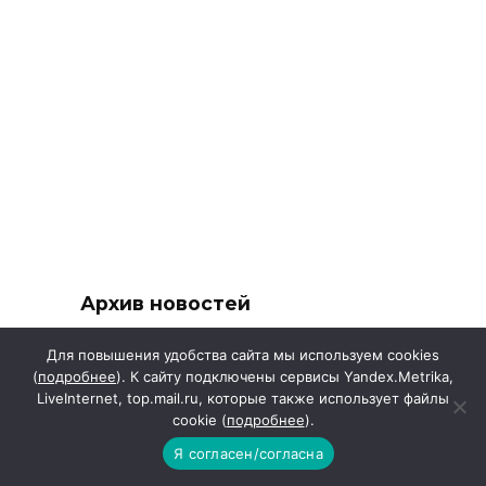
Архив новостей
Пн
Вт
Ср
Чт
Пт
Сб
Вс
Для повышения удобства сайта мы используем cookies
(
подробнее
). К сайту подключены сервисы Yandex.Metrika,
1
2
LiveInternet, top.mail.ru, которые также использует файлы
3
4
5
6
7
8
9
cookie (
подробнее
).
10
11
12
13
14
15
16
Я согласен/согласна
17
18
19
20
21
22
23