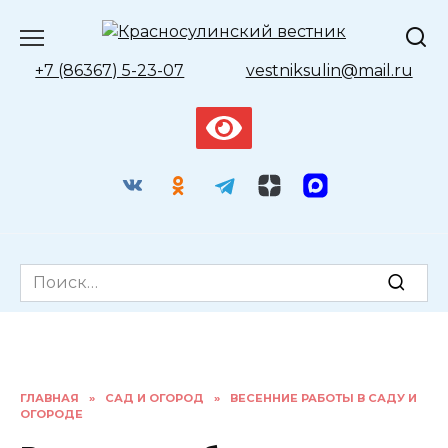
Перейти
к
содержанию
+7 (86367) 5-23-07
vestniksulin@mail.ru
Search
for:
ГЛАВНАЯ
»
САД И ОГОРОД
»
ВЕСЕННИЕ РАБОТЫ В САДУ И
ОГОРОДЕ