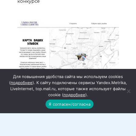
конкурсе
Для повышения удобства сайта мы используем cookies
(
подробнее
). К сайту подключены сервисы Yandex.Metrika,
LiveInternet, top.mail.ru, которые также использует файлы
cookie (
подробнее
).
Открыт приём заявок на
всероссийский конкурс «Улыбка
Я согласен/согласна
России. Улыбка единства»
Жители Ростовской области могут стать
участниками всероссийского