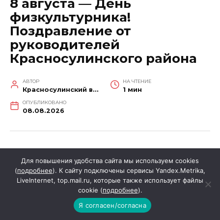
8 августа — День
физкультурника!
Поздравление от
руководителей
Красносулинского района
АВТОР
НА ЧТЕНИЕ
Красносулинский вестник
1 мин
ОПУБЛИКОВАНО
08.08.2026
Уважаемые спортсмены и тренеры, ветераны
Для повышения удобства сайта мы используем cookies
спорта и любители физической культуры!
(
подробнее
). К сайту подключены сервисы Yandex.Metrika,
LiveInternet, top.mail.ru, которые также использует файлы
cookie (
подробнее
).
От всей души поздравляем вас с праздником
Я согласен/согласна
спорта и здоровья – Днем физкультурника!