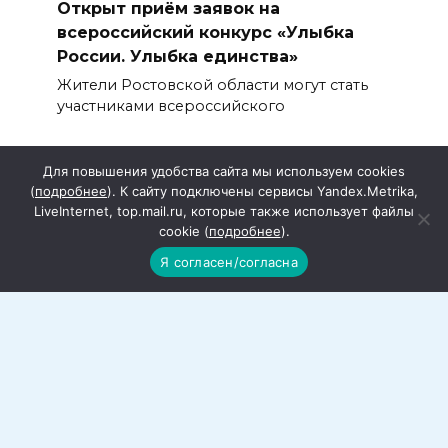
Открыт приём заявок на
всероссийский конкурс «Улыбка
России. Улыбка единства»
Жители Ростовской области могут стать
участниками всероссийского
Для повышения удобства сайта мы используем cookies
(
подробнее
). К сайту подключены сервисы Yandex.Metrika,
LiveInternet, top.mail.ru, которые также использует файлы
cookie (
подробнее
).
Я согласен/согласна
Федеральный эксперт Александр
Брод высоко оценил работу