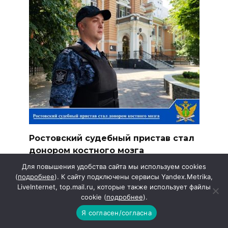
Ростовский судебный пристав стал
донором костного мозга
37-летний судебный пристав по ОУПДС
Для повышения удобства сайта мы используем cookies
ГУФССП России по
(
подробнее
). К сайту подключены сервисы Yandex.Metrika,
LiveInternet, top.mail.ru, которые также использует файлы
cookie (
подробнее
).
Я согласен/согласна