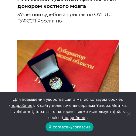
донором костного мозга
37-летний судебный пристав по ОУПДС
ГУФССП России по
Для повышения удобства сайта мы используем cookies
(
подробнее
). К сайту подключены сервисы Yandex.Metrika,
LiveInternet, top.mail.ru, которые также использует файлы
На Дону выберут лучших
cookie (
подробнее
).
муниципальных служащих
Я согласен/согласна
Стартовал прием документов на участие в