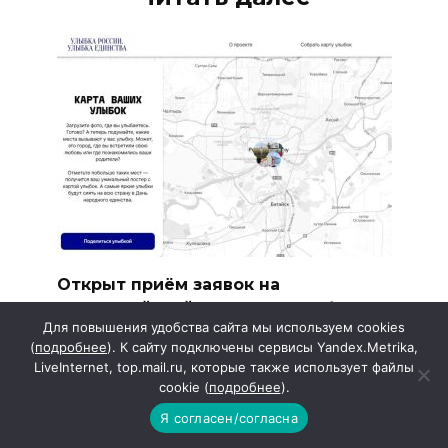
Открыт приём заявок на
всероссийский конкурс «Улыбка
Для повышения удобства сайта мы используем cookies
России. Улыбка единства»
(
подробнее
). К сайту подключены сервисы Yandex.Metrika,
Жители Ростовской области могут стать
LiveInternet, top.mail.ru, которые также использует файлы
участниками всероссийского
cookie (
подробнее
).
Я согласен/согласна