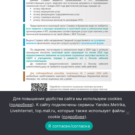
Для повышения удобства сайта мы используем cookies
(
подробнее
). К сайту подключены сервисы Yandex.Metrika,
LiveInternet, top.mail.ru, которые также использует файлы
Архив новостей
cookie (
подробнее
).
Я согласен/согласна
Пн
Вт
Ср
Чт
Пт
Сб
Вс