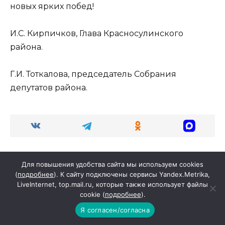
новых ярких побед!
И.С. Кирпичков, Глава Красносулинского
района.
Г.И. Тоткалова, председатель Собрания
депутатов района.
Для повышения удобства сайта мы используем cookies
(
подробнее
). К сайту подключены сервисы Yandex.Metrika,
LiveInternet, top.mail.ru, которые также использует файлы
cookie (
подробнее
).
Search
for:
Я согласен/согласна