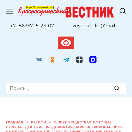
Перейти
к
содержанию
+7 (86367) 5-23-07
vestniksulin@mail.ru
Search
for:
ГЛАВНАЯ
»
РЕГИОН
»
О ПРЕИМУЩЕСТВАХ, КОТОРЫЕ
ПОЛУЧАТ ДОНСКИЕ ПРЕДПРИЯТИЯ, ЗАРЕГИСТРИРОВАВШИСЬ
НА ПЛАТФОРМЕ НАЦПРОЕКТА ПО ЦИФРОВИЗАЦИИ БИЗНЕСА