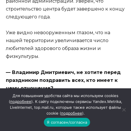
районной администрации. Уверен, что
строительство центра будет завершено к концу
следующего года.
Уже видно невооруженным глазом, что на
нашей территории увеличивается число
любителей здорового образа жизни и
физкультуры.
— Владимир Дмитриевич, не хотите перед
праздником поздравить всех, кто имеет к
нему отношение?
Для повышения удобства сайта мы используем cookies
(
подробнее
). К сайту подключены сервисы Yandex.Metrika,
— Поздравляю с Днем физкультурника свой
LiveInternet, top.mail.ru, которые также использует файлы
коллектив, которым я горжусь и очень ценю.
cookie (
подробнее
).
Поздравляю красносулинцев — спортсменов
Я согласен/согласна
настоящих и будущих, их родных. Поздравляю