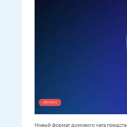
РЕГИОН
Новый формат домового чата предст