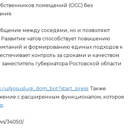
собственников помещений (ОСС) без
ания.
общение между соседями, но и позволяют
 Развитие чатов способствует повышению
компаний и формированию единых подходов к
еспечивает контроль за сроками и качеством
й заместитель губернатора Ростовской области
x.ru/gosuslugi_dom_bot?start_press
. Также
жение с расширенным функционалом, которое
Zq
.
ws/34050/