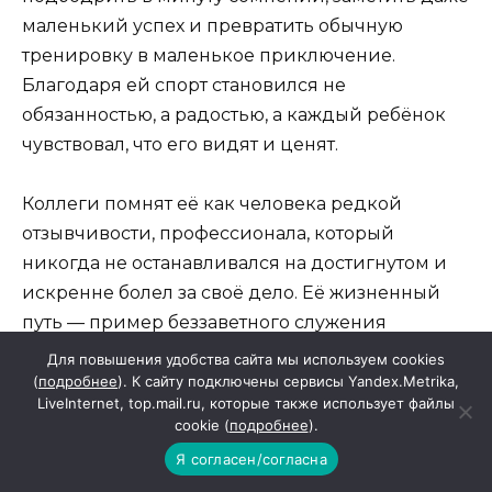
маленький успех и превратить обычную
тренировку в маленькое приключение.
Благодаря ей спорт становился не
обязанностью, а радостью, а каждый ребёнок
чувствовал, что его видят и ценят.
Коллеги помнят её как человека редкой
отзывчивости, профессионала, который
никогда не останавливался на достигнутом и
искренне болел за своё дело. Её жизненный
путь — пример беззаветного служения
профессии и детям.
Для повышения удобства сайта мы используем cookies
(
подробнее
). К сайту подключены сервисы Yandex.Metrika,
LiveInternet, top.mail.ru, которые также использует файлы
Мы всегда вспоминаем Елену Алексеевну
cookie (
подробнее
).
добрым словом и с благодарностью за всё, что
Я согласен/согласна
она сделала для своих учеников и для